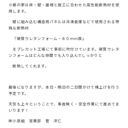
※郷の家は床・壁・屋根と施工に合わせた高性能断熱材を使
用します。
壁に組み込む構造用パネルは冷凍倉庫などで使用される特
殊な断熱材
『硬質ウレタンフォーム・６０ｍｍ厚』
をプレカット工場にて事前に吹付けています。硬質ウレタ
ンフォームはどんな隙間でも入り込んでしっかりと
断熱してくれます。
最後になりますが、本日・明日の二日間かけて棟上げを行う
予定です。
天気も上々ということで、事故無く・安全作業にて進めてま
いります！
㈱小泉組 営業部 菅 洋仁