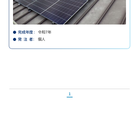
完成年度
令和7年
発 注 者
個人
1