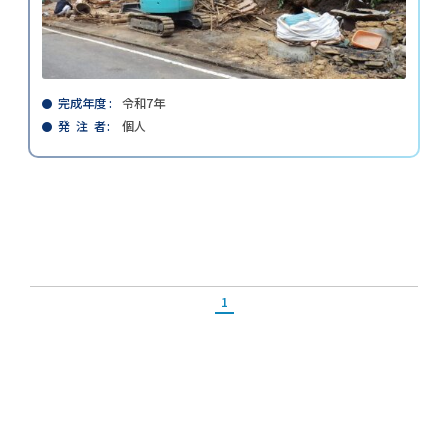
完成年度
令和7年
発 注 者
個人
1