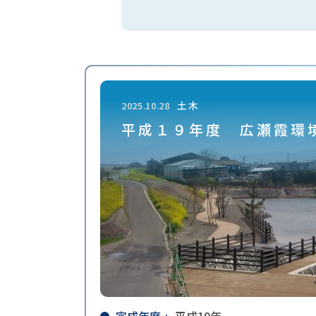
⼟⽊
2025.10.28
平成１９年度 広瀬霞環